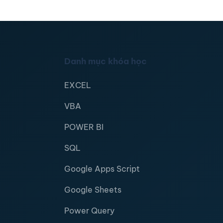
Danh mục khóa học
EXCEL
VBA
POWER BI
SQL
Google Apps Script
Google Sheets
Power Query