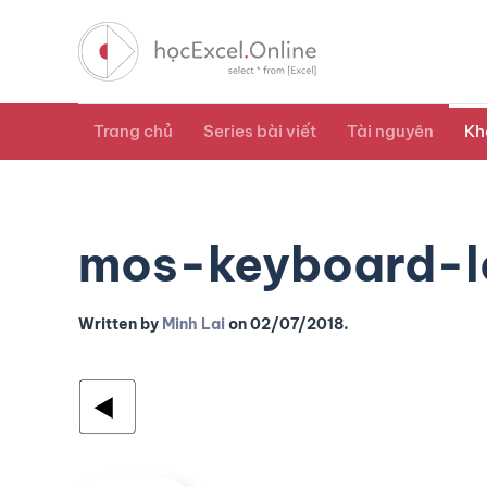
Trang chủ
Series bài viết
Tài nguyên
Kh
mos-keyboard-l
Written by
Minh Lai
on
02/07/2018
.