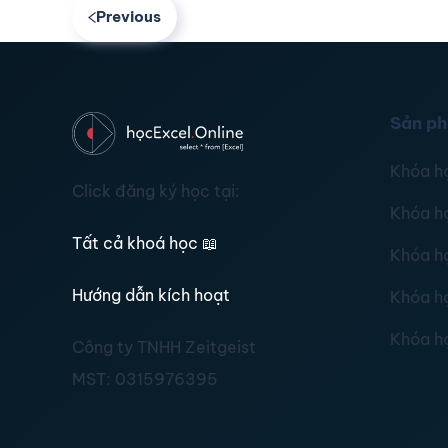
Previous
Sản p
Khóa h
Click đăng ký học tại:
Khóa h
Tất cả khoá học
📖
Khóa h
Hướng dẫn kích hoạt
Khóa h
Khóa h
Công ty TNHH Zeitgeist
MST:
0315976395