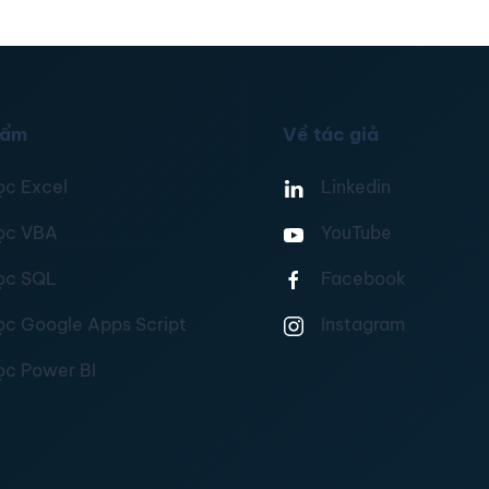
hẩm
Về tác giả
ọc Excel
Linkedin
ọc VBA
YouTube
ọc SQL
Facebook
ọc Google Apps Script
Instagram
ọc Power BI