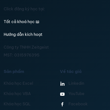
Click đăng ký học tại:
Tất cả khoá học
📖
Hướng dẫn kích hoạt
Công ty TNHH Zeitgeist
MST:
0315976395
Sản phẩm
Về tác giả
Khóa học Excel
Linkedin
Khóa học VBA
YouTube
Khóa học SQL
Facebook