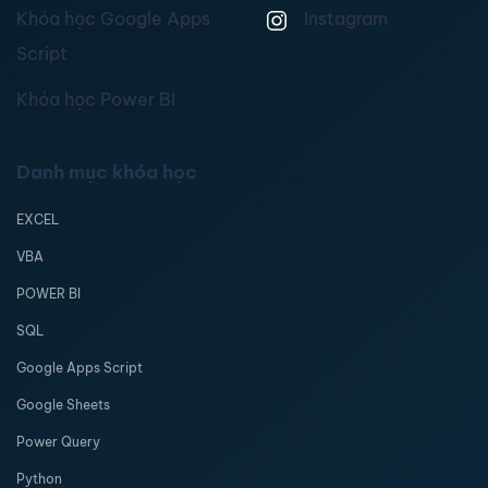
Khóa học Google Apps
Instagram
Script
Khóa học Power BI
Danh mục khóa học
EXCEL
VBA
POWER BI
SQL
Google Apps Script
Google Sheets
Power Query
Python