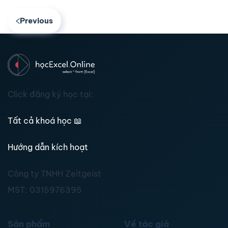
Previous
Click đăng ký học tại:
Tất cả khoá học
📖
Hướng dẫn kích hoạt
Công ty TNHH Zeitgeist
MST:
0315976395
Sản phẩm
Về tác giả