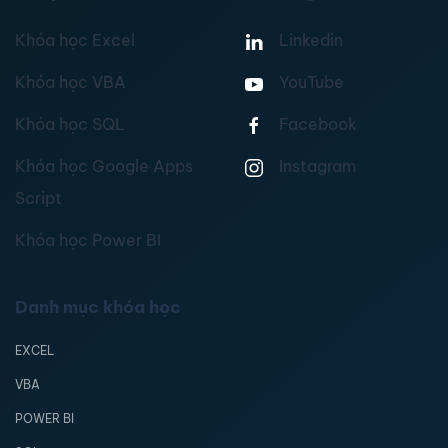
Khóa học Excel
Linkedin
Khóa học VBA
YouTube
Khóa học SQL
Facebook
Khóa học Google Apps
Instagram
Script
Khóa học Power BI
Danh mục khóa học
EXCEL
VBA
POWER BI