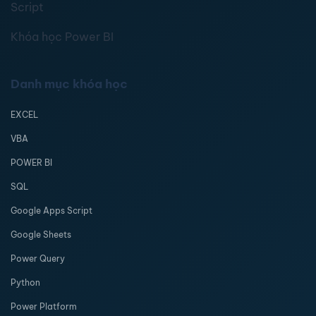
Script
Khóa học Power BI
Danh mục khóa học
EXCEL
VBA
POWER BI
SQL
Google Apps Script
Google Sheets
Power Query
Python
Power Platform