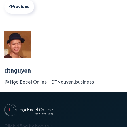
Previous
dtnguyen
@ Học Excel Online | DTNguyen.business
Click đăng ký học tại: