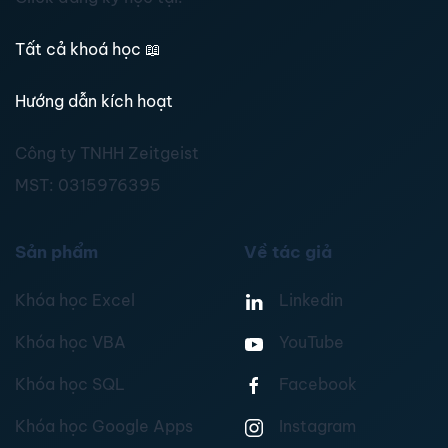
Tất cả khoá học
📖
Hướng dẫn kích hoạt
Công ty TNHH Zeitgeist
MST:
0315976395
Sản phẩm
Về tác giả
Khóa học Excel
Linkedin
Khóa học VBA
YouTube
Khóa học SQL
Facebook
Khóa học Google Apps
Instagram