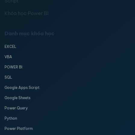
Script
Khóa học Power BI
Danh mục khóa học
EXCEL
VBA
POWER BI
SQL
Google Apps Script
Google Sheets
Power Query
Python
Power Platform