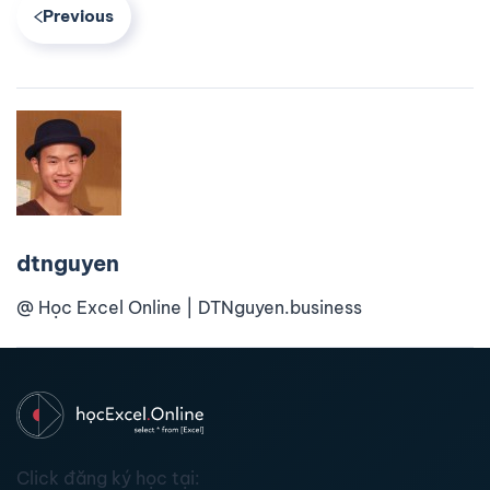
Previous
dtnguyen
@ Học Excel Online | DTNguyen.business
Click đăng ký học tại: