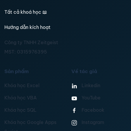
Tất cả khoá học
📖
Hướng dẫn kích hoạt
Công ty TNHH Zeitgeist
MST:
0315976395
Sản phẩm
Về tác giả
Khóa học Excel
Linkedin
Khóa học VBA
YouTube
Khóa học SQL
Facebook
Khóa học Google Apps
Instagram