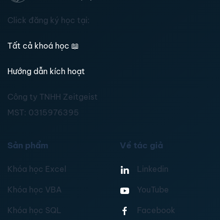
Click đăng ký học tại:
Tất cả khoá học
📖
Hướng dẫn kích hoạt
Công ty TNHH Zeitgeist
MST:
0315976395
Sản phẩm
Về tác giả
Khóa học Excel
Linkedin
Khóa học VBA
YouTube
Khóa học SQL
Facebook