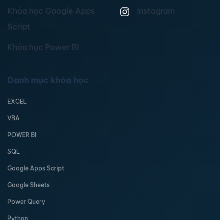
Khóa học Google Apps
Instagram
Script
Khóa học Power BI
Danh mục khóa học
EXCEL
VBA
POWER BI
SQL
Google Apps Script
Google Sheets
Power Query
Python