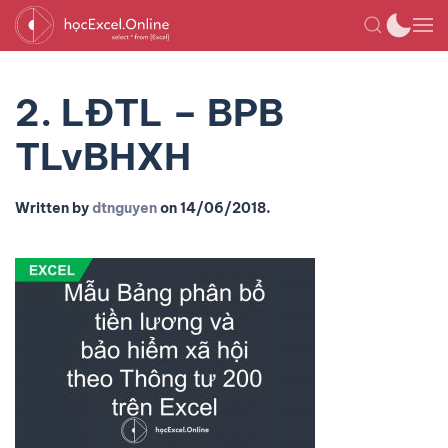
2. LĐTL – BPB
TLvBHXH
Written by
dtnguyen
on
14/06/2018
.