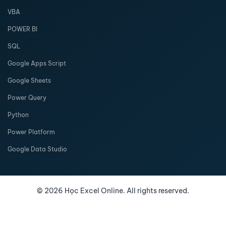
VBA
POWER BI
SQL
Google Apps Script
Google Sheets
Power Query
Python
Power Platform
Google Data Studio
©
2026
Học Excel Online. All rights reserved.