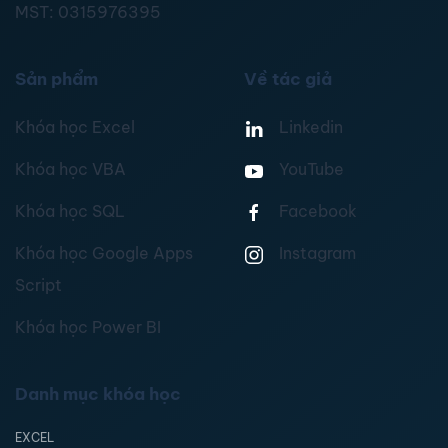
MST:
0315976395
Sản phẩm
Về tác giả
Khóa học Excel
Linkedin
Khóa học VBA
YouTube
Khóa học SQL
Facebook
Khóa học Google Apps
Instagram
Script
Khóa học Power BI
Danh mục khóa học
EXCEL