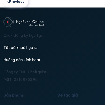
Previous
Click đăng ký học tại:
Tất cả khoá học
📖
Hướng dẫn kích hoạt
Công ty TNHH Zeitgeist
MST:
0315976395
Sản phẩm
Về tác giả