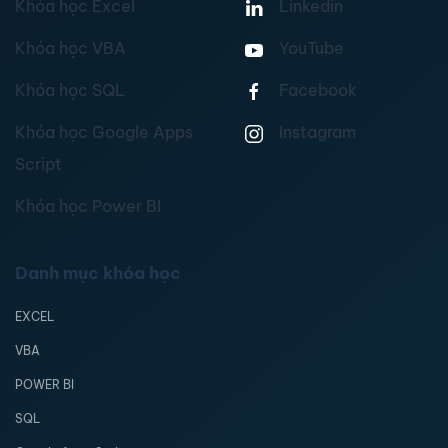
Khóa học Excel
Linkedin
Khóa học VBA
YouTube
Khóa học SQL
Facebook
Khóa học Google Apps
Instagram
Script
Khóa học Power BI
Danh mục khóa học
EXCEL
VBA
POWER BI
SQL