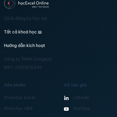
Click đăng ký học tại:
Tất cả khoá học
📖
Hướng dẫn kích hoạt
Công ty TNHH Zeitgeist
MST:
0315976395
Sản phẩm
Về tác giả
Khóa học Excel
Linkedin
Khóa học VBA
YouTube