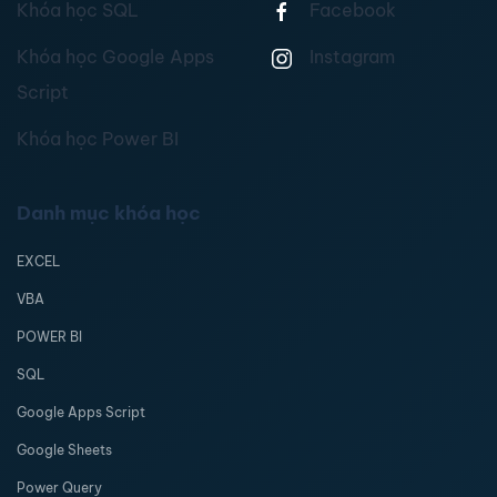
Khóa học SQL
Facebook
Khóa học Google Apps
Instagram
Script
Khóa học Power BI
Danh mục khóa học
EXCEL
VBA
POWER BI
SQL
Google Apps Script
Google Sheets
Power Query