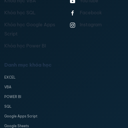
Khóa học VBA
YouTube
Khóa học SQL
Facebook
Khóa học Google Apps
Instagram
Script
Khóa học Power BI
Danh mục khóa học
EXCEL
VBA
POWER BI
SQL
Google Apps Script
Google Sheets