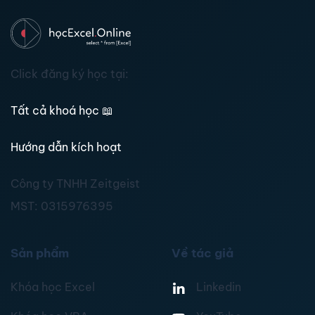
Click đăng ký học tại:
Tất cả khoá học
📖
Hướng dẫn kích hoạt
Công ty TNHH Zeitgeist
MST:
0315976395
Sản phẩm
Về tác giả
Khóa học Excel
Linkedin