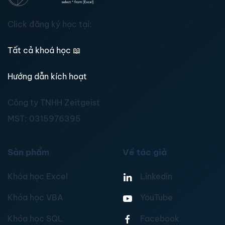
Click đăng ký học tại:
Tất cả khoá học
📖
Hướng dẫn kích hoạt
Công ty TNHH Zeitgeist
MST:
0315976395
Sản phẩm
Về tác giả
Khóa học Excel
Linkedin
Khóa học VBA
YouTube
Khóa học SQL
Facebook