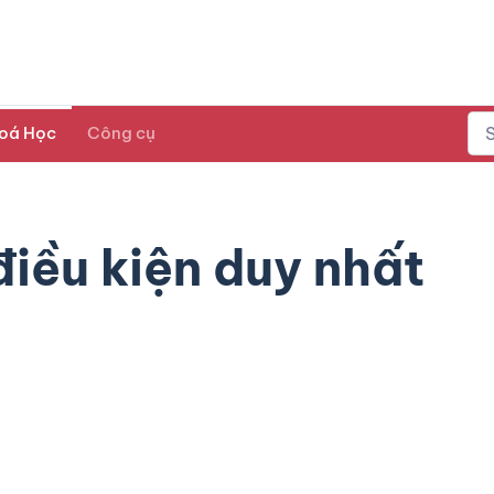
oá Học
Công cụ
điều kiện duy nhất