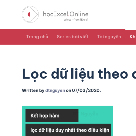
Trang chủ
Series bài viết
Tài nguyên
Kh
Lọc dữ liệu theo 
Written by
dtnguyen
on
07/03/2020
.