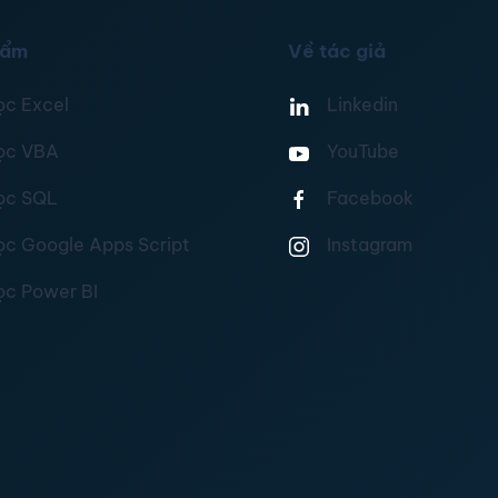
hẩm
Về tác giả
ọc Excel
Linkedin
ọc VBA
YouTube
ọc SQL
Facebook
ọc Google Apps Script
Instagram
ọc Power BI