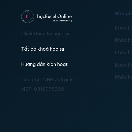
Sản p
Khóa h
Click đăng ký học tại:
Khóa h
Tất cả khoá học
📖
Khóa h
Hướng dẫn kích hoạt
Khóa h
Khóa h
Công ty TNHH Zeitgeist
MST:
0315976395