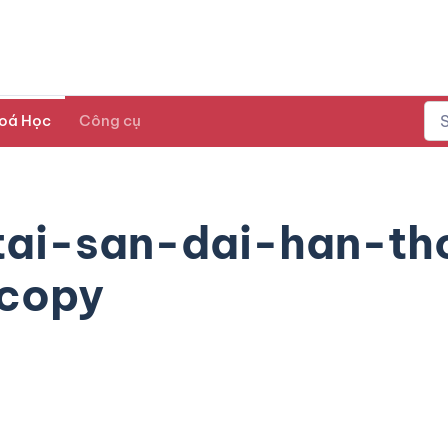
oá Học
Công cụ
tai-san-dai-han-th
 copy