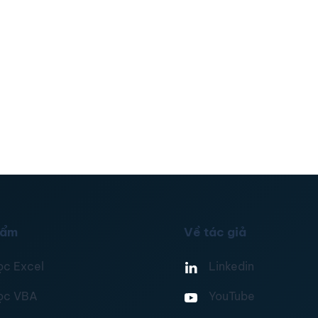
hẩm
Về tác giả
ọc Excel
Linkedin
ọc VBA
YouTube