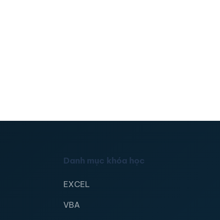
Danh mục khóa học
EXCEL
VBA