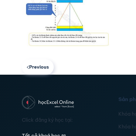
Previous
Sản p
Khóa h
Click đăng ký học tại:
Khóa h
Tất cả khoá học
📖