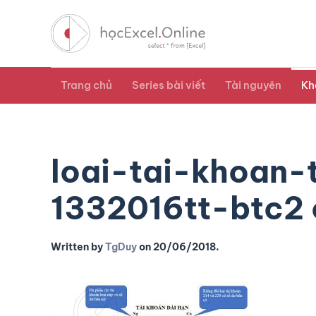
Trang chủ
Series bài viết
Tài nguyên
Kh
loai-tai-khoan-
1332016tt-btc2
Written by
TgDuy
on
20/06/2018
.