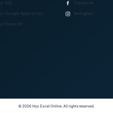
ọc SQL
Facebook
ọc Google Apps Script
Instagram
ọc Power BI
©
2026
Học Excel Online. All rights reserved.