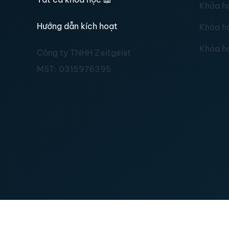
Khóa h
Hướng dẫn kích hoạt
Khóa h
Khóa h
Công ty TNHH Zeitgeist
MST:
0315976395