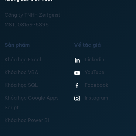
Công ty TNHH Zeitgeist
MST:
0315976395
Sản phẩm
Về tác giả
Khóa học Excel
Linkedin
Khóa học VBA
YouTube
Khóa học SQL
Facebook
Khóa học Google Apps
Instagram
Script
Khóa học Power BI