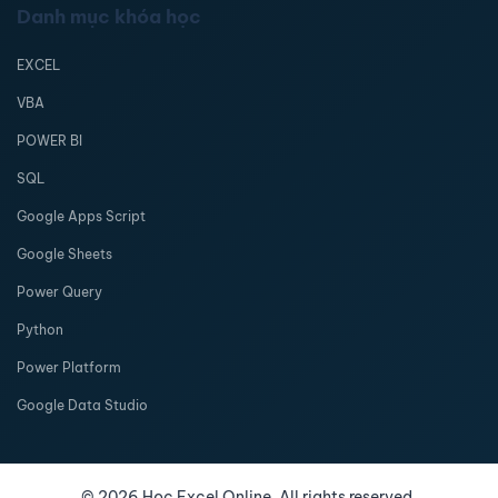
Danh mục khóa học
EXCEL
VBA
POWER BI
SQL
Google Apps Script
Google Sheets
Power Query
Python
Power Platform
Google Data Studio
©
2026
Học Excel Online. All rights reserved.