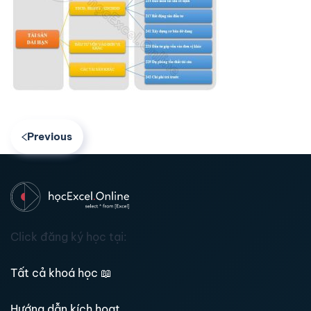
Previous
Click đăng ký học tại:
Tất cả khoá học
📖
Hướng dẫn kích hoạt