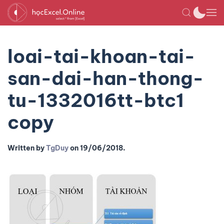
loai-tai-khoan-tai-
san-dai-han-thong-
tu-1332016tt-btc1
copy
Written by
TgDuy
on
19/06/2018
.