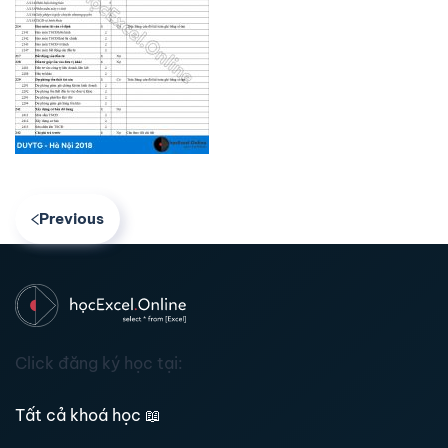
Previous
Click đăng ký học tại:
Tất cả khoá học
📖