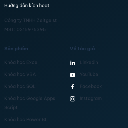
Hướng dẫn kích hoạt
Công ty TNHH Zeitgeist
MST:
0315976395
Sản phẩm
Về tác giả
Khóa học Excel
Linkedin
Khóa học VBA
YouTube
Khóa học SQL
Facebook
Khóa học Google Apps
Instagram
Script
Khóa học Power BI