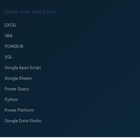
Danh mục khóa học
EXCEL
VBA
POWER BI
SQL
Google Apps Script
Google Sheets
Power Query
Python
Power Platform
Google Data Studio