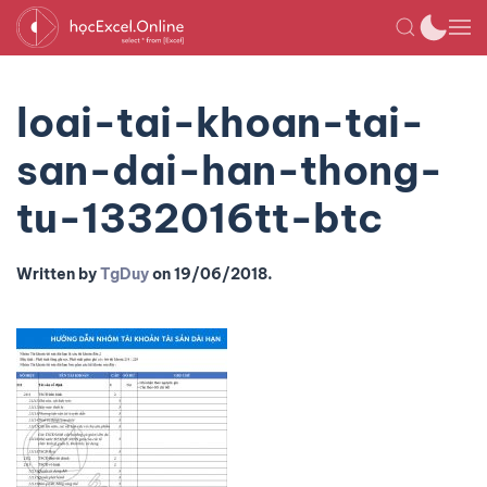
loai-tai-khoan-tai-
san-dai-han-thong-
tu-1332016tt-btc
Written by
TgDuy
on
19/06/2018
.