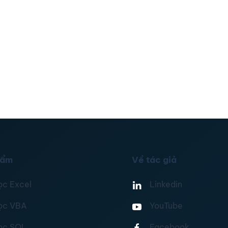
hẩm
Về tác giả
ọc Excel
Linkedin
ọc VBA
YouTube
ọc SQL
Facebook