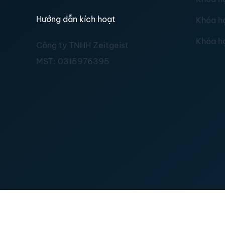
Hướng dẫn kích hoạt
Khóa h
Khóa h
Công ty TNHH Zeitgeist
MST:
0315976395