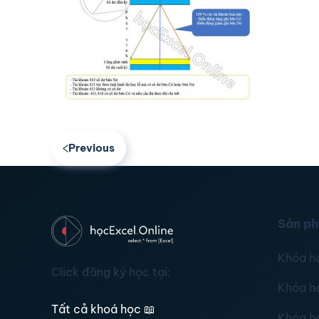
Previous
Sản p
Khóa h
Click đăng ký học tại:
Khóa h
Tất cả khoá học
📖
Khóa h