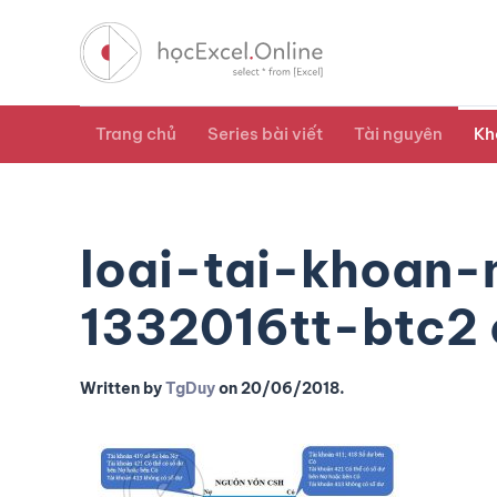
Trang chủ
Series bài viết
Tài nguyên
Kh
loai-tai-khoan
1332016tt-btc2
Written by
TgDuy
on
20/06/2018
.