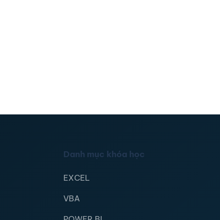
Danh mục khóa học
EXCEL
VBA
POWER BI