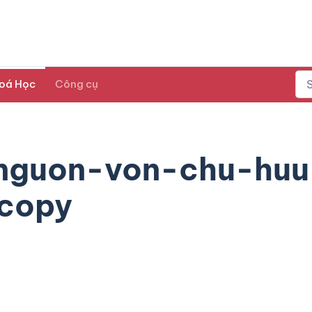
oá Học
Công cụ
-nguon-von-chu-huu
 copy