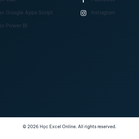
ọc Google Apps Script
Instagram
ọc Power BI
©
2026
Học Excel Online. All rights reserved.