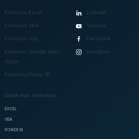
Khóa học Excel
Linkedin
Khóa học VBA
YouTube
Khóa học SQL
Facebook
Khóa học Google Apps
Instagram
Script
Khóa học Power BI
Danh mục khóa học
EXCEL
VBA
POWER BI