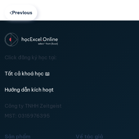
Previous
Click đăng ký học tại:
Tất cả khoá học
📖
Hướng dẫn kích hoạt
Công ty TNHH Zeitgeist
MST:
0315976395
Sản phẩm
Về tác giả