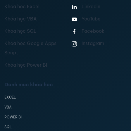
Khóa học Excel
Linkedin
Khóa học VBA
YouTube
Khóa học SQL
Facebook
Khóa học Google Apps
Instagram
Script
Khóa học Power BI
Danh mục khóa học
EXCEL
VBA
POWER BI
SQL