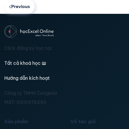
Previous
Click đăng ký học tại:
Tất cả khoá học
📖
Hướng dẫn kích hoạt
Công ty TNHH Zeitgeist
MST:
0315976395
Sản phẩm
Về tác giả