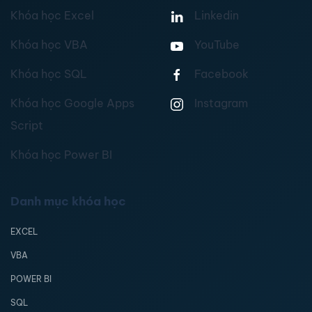
Khóa học Excel
Linkedin
Khóa học VBA
YouTube
Khóa học SQL
Facebook
Khóa học Google Apps
Instagram
Script
Khóa học Power BI
Danh mục khóa học
EXCEL
VBA
POWER BI
SQL