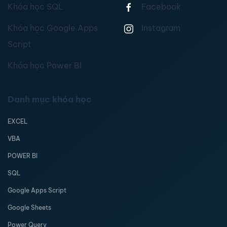
Khóa học SQL
Facebook
Khóa học Google Apps
Instagram
Script
Khóa học Power BI
Danh mục khóa học
EXCEL
VBA
POWER BI
SQL
Google Apps Script
Google Sheets
Power Query