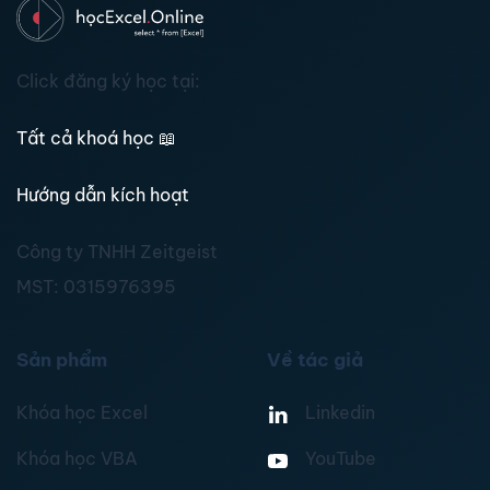
Click đăng ký học tại:
Tất cả khoá học
📖
Hướng dẫn kích hoạt
Công ty TNHH Zeitgeist
MST:
0315976395
Sản phẩm
Về tác giả
Khóa học Excel
Linkedin
Khóa học VBA
YouTube