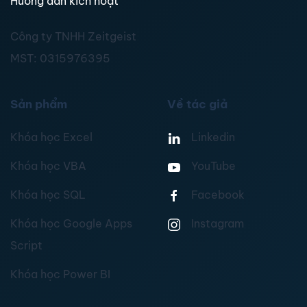
Hướng dẫn kích hoạt
Công ty TNHH Zeitgeist
MST:
0315976395
Sản phẩm
Về tác giả
Khóa học Excel
Linkedin
Khóa học VBA
YouTube
Khóa học SQL
Facebook
Khóa học Google Apps
Instagram
Script
Khóa học Power BI