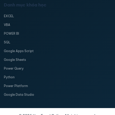
Danh mục khóa học
EXCEL
VBA
POWER BI
SQL
Google Apps Script
Google Sheets
Power Query
Python
Power Platform
Google Data Studio