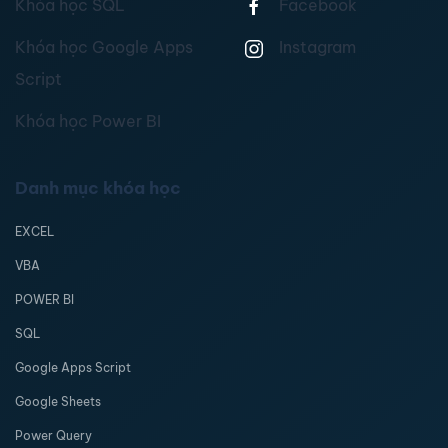
Khóa học SQL
Facebook
Khóa học Google Apps
Instagram
Script
Khóa học Power BI
Danh mục khóa học
EXCEL
VBA
POWER BI
SQL
Google Apps Script
Google Sheets
Power Query