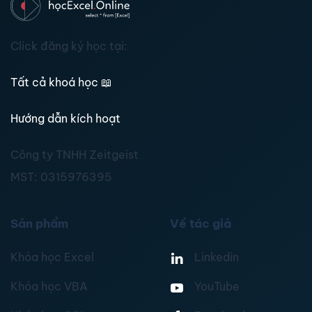
Click đăng ký học tại:
Tất cả khoá học
📖
Hướng dẫn kích hoạt
Công ty TNHH Zeitgeist
MST:
0315976395
Sản phẩm
Về tác giả
Khóa học Excel
Linkedin
Khóa học VBA
YouTube