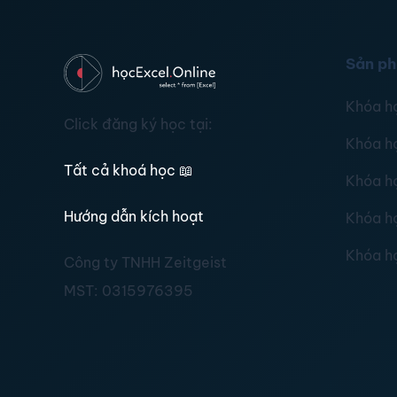
Sản p
Khóa h
Click đăng ký học tại:
Khóa h
Tất cả khoá học
📖
Khóa h
Hướng dẫn kích hoạt
Khóa h
Khóa h
Công ty TNHH Zeitgeist
MST:
0315976395