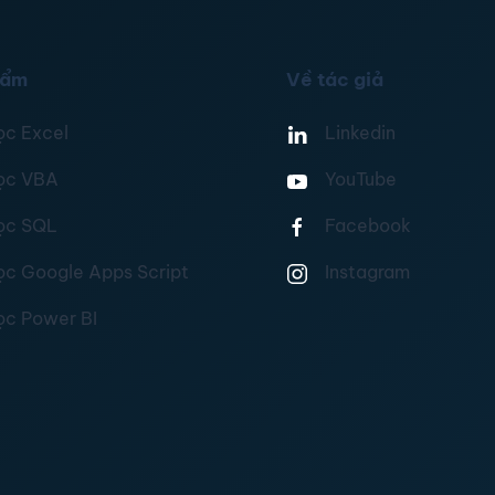
hẩm
Về tác giả
ọc Excel
Linkedin
ọc VBA
YouTube
ọc SQL
Facebook
ọc Google Apps Script
Instagram
ọc Power BI