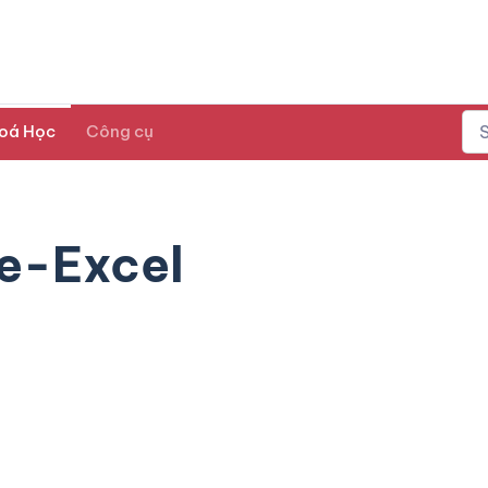
oá Học
Công cụ
e-Excel