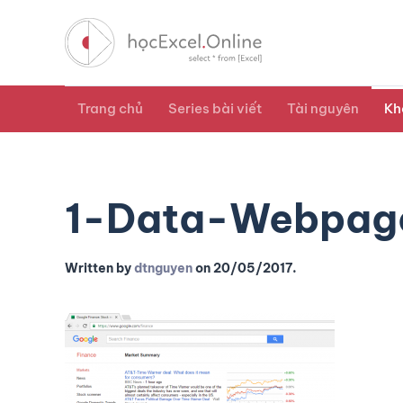
Trang chủ
Series bài viết
Tài nguyên
Kh
1-Data-Webpag
Written by
dtnguyen
on
20/05/2017
.