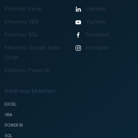
Khóa học Excel
Linkedin
Khóa học VBA
YouTube
Khóa học SQL
Facebook
Khóa học Google Apps
Instagram
Script
Khóa học Power BI
Danh mục khóa học
EXCEL
VBA
POWER BI
SQL