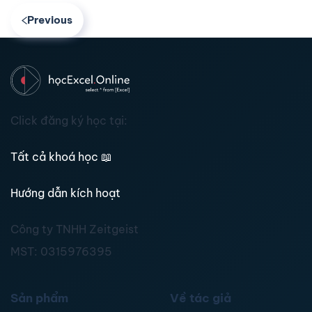
Previous
Click đăng ký học tại:
Tất cả khoá học
📖
Hướng dẫn kích hoạt
Công ty TNHH Zeitgeist
MST:
0315976395
Sản phẩm
Về tác giả