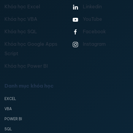
Khóa học Excel
Linkedin
Khóa học VBA
YouTube
Khóa học SQL
Facebook
Khóa học Google Apps
Instagram
Script
Khóa học Power BI
Danh mục khóa học
EXCEL
VBA
POWER BI
SQL