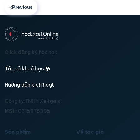
Previous
Click đăng ký học tại:
Tất cả khoá học
📖
Hướng dẫn kích hoạt
Công ty TNHH Zeitgeist
MST:
0315976395
Sản phẩm
Về tác giả