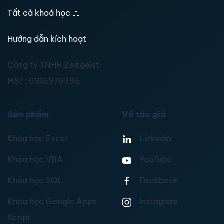
Tất cả khoá học
📖
Hướng dẫn kích hoạt
Công ty TNHH Zeitgeist
MST:
0315976395
Sản phẩm
Về tác giả
Khóa học Excel
Linkedin
Khóa học VBA
YouTube
Khóa học SQL
Facebook
Khóa học Google Apps
Instagram
Script