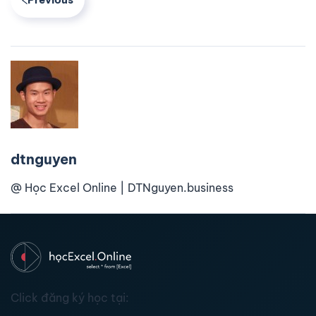
dtnguyen
@ Học Excel Online | DTNguyen.business
Click đăng ký học tại: