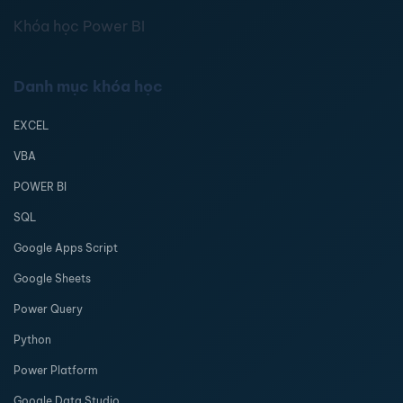
Khóa học Power BI
Danh mục khóa học
EXCEL
VBA
POWER BI
SQL
Google Apps Script
Google Sheets
Power Query
Python
Power Platform
Google Data Studio