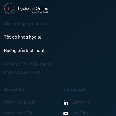
Click đăng ký học tại:
Tất cả khoá học
📖
Hướng dẫn kích hoạt
Công ty TNHH Zeitgeist
MST:
0315976395
Sản phẩm
Về tác giả
Khóa học Excel
Linkedin
Khóa học VBA
YouTube