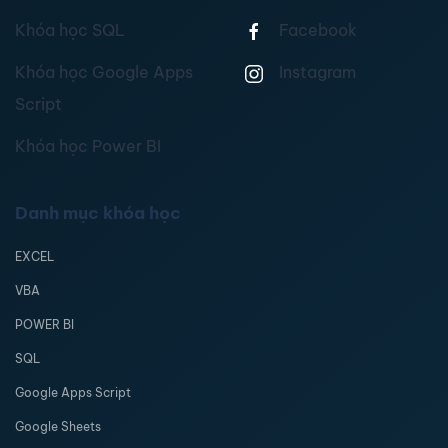
Khóa học SQL
Facebook
Khóa học Google Apps
Instagram
Script
Khóa học Power BI
Danh mục khóa học
EXCEL
VBA
POWER BI
SQL
Google Apps Script
Google Sheets