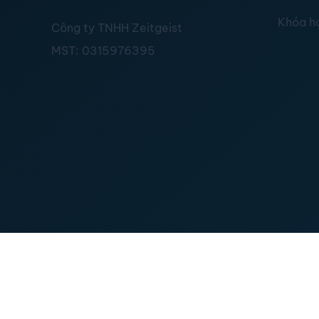
Khóa h
Công ty TNHH Zeitgeist
MST:
0315976395