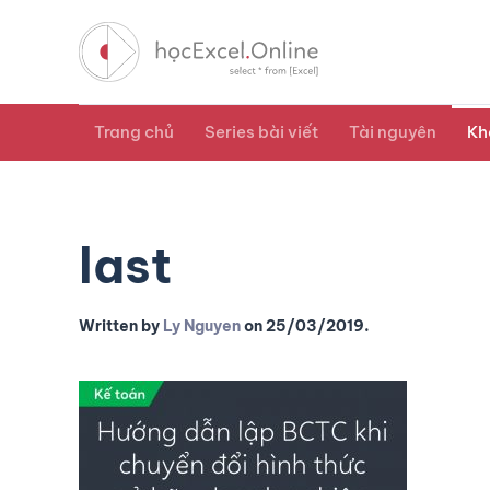
Trang chủ
Series bài viết
Tài nguyên
Kh
last
Written by
Ly Nguyen
on
25/03/2019
.