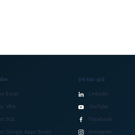
hẩm
Về tác giả
ọc Excel
Linkedin
ọc VBA
YouTube
ọc SQL
Facebook
ọc Google Apps Script
Instagram