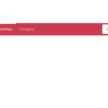
oá Học
Công cụ