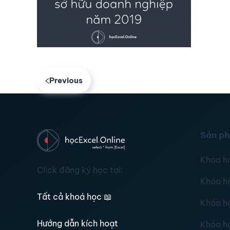
Previous
Sản p
Khóa h
Click đăng ký học tại:
Khóa h
Tất cả khoá học
📖
Khóa h
Hướng dẫn kích hoạt
Khóa h