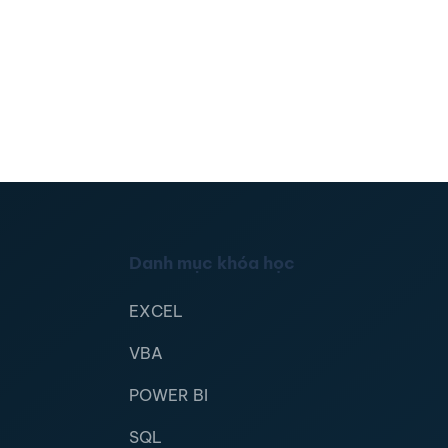
Danh mục khóa học
EXCEL
VBA
POWER BI
SQL