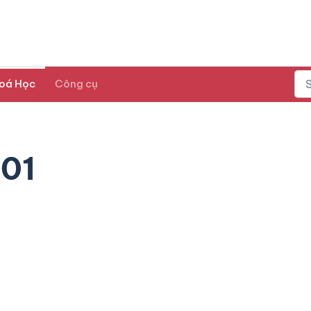
oá Học
Công cụ
 01