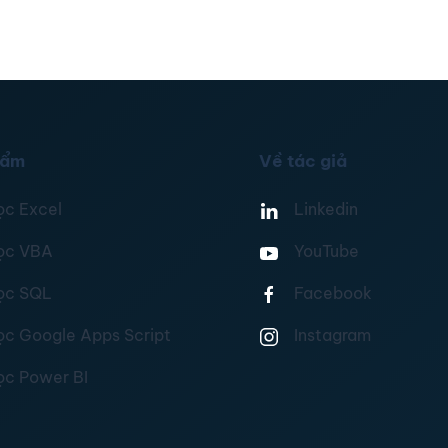
hẩm
Về tác giả
ọc Excel
Linkedin
ọc VBA
YouTube
ọc SQL
Facebook
ọc Google Apps Script
Instagram
ọc Power BI