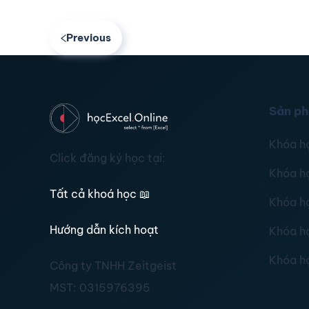
Previous
Sản p
Khóa h
Click đăng ký học tại:
Khóa h
Tất cả khoá học
📖
Khóa h
Hướng dẫn kích hoạt
Khóa h
Khóa h
Công ty TNHH Zeitgeist
MST:
0315976395