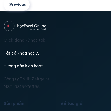
Previous
Click đăng ký học tại:
Tất cả khoá học
📖
Hướng dẫn kích hoạt
Công ty TNHH Zeitgeist
MST:
0315976395
Sản phẩm
Về tác giả