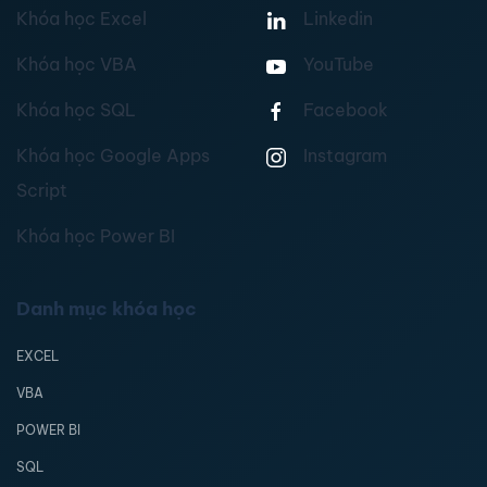
Khóa học Excel
Linkedin
Khóa học VBA
YouTube
Khóa học SQL
Facebook
Khóa học Google Apps
Instagram
Script
Khóa học Power BI
Danh mục khóa học
EXCEL
VBA
POWER BI
SQL