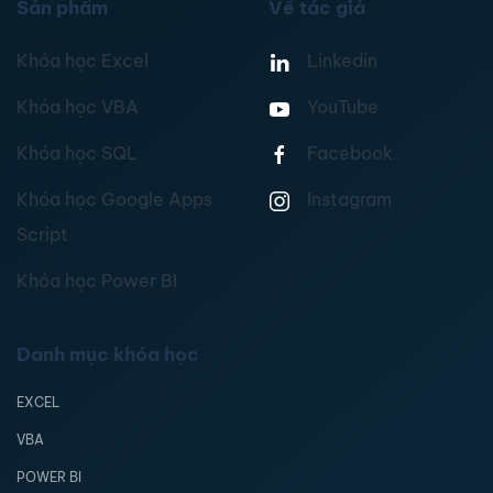
Sản phẩm
Về tác giả
Khóa học Excel
Linkedin
Khóa học VBA
YouTube
Khóa học SQL
Facebook
Khóa học Google Apps
Instagram
Script
Khóa học Power BI
Danh mục khóa học
EXCEL
VBA
POWER BI