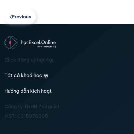
Previous
Click đăng ký học tại:
Tất cả khoá học
📖
Hướng dẫn kích hoạt
Công ty TNHH Zeitgeist
MST:
0315976395