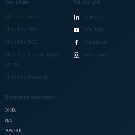
Sản phẩm
Về tác giả
Khóa học Excel
Linkedin
Khóa học VBA
YouTube
Khóa học SQL
Facebook
Khóa học Google Apps
Instagram
Script
Khóa học Power BI
Danh mục khóa học
EXCEL
VBA
POWER BI