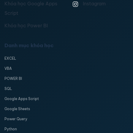
Khóa học Google Apps
Instagram
Script
Khóa học Power BI
Danh mục khóa học
EXCEL
VBA
POWER BI
SQL
Google Apps Script
Google Sheets
Power Query
Python