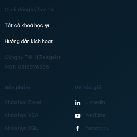
Click đăng ký học tại:
Tất cả khoá học
📖
Hướng dẫn kích hoạt
Công ty TNHH Zeitgeist
MST:
0315976395
Sản phẩm
Về tác giả
Khóa học Excel
Linkedin
Khóa học VBA
YouTube
Khóa học SQL
Facebook