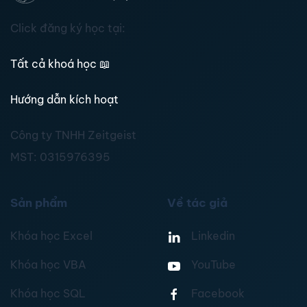
Click đăng ký học tại:
Tất cả khoá học
📖
Hướng dẫn kích hoạt
Công ty TNHH Zeitgeist
MST:
0315976395
Sản phẩm
Về tác giả
Khóa học Excel
Linkedin
Khóa học VBA
YouTube
Khóa học SQL
Facebook