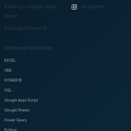
Khóa học Google Apps
Instagram
Script
Khóa học Power BI
Danh mục khóa học
EXCEL
VBA
POWER BI
SQL
Google Apps Script
Google Sheets
Power Query
Python