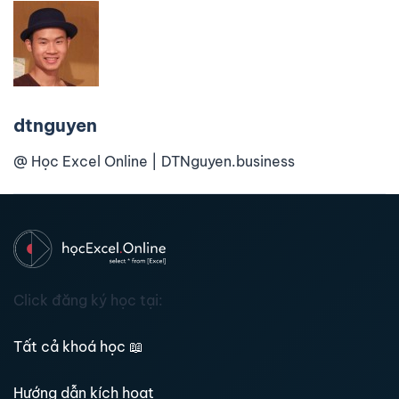
dtnguyen
@ Học Excel Online | DTNguyen.business
Click đăng ký học tại:
Tất cả khoá học
📖
Hướng dẫn kích hoạt