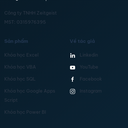
Công ty TNHH Zeitgeist
MST:
0315976395
Sản phẩm
Về tác giả
Khóa học Excel
Linkedin
Khóa học VBA
YouTube
Khóa học SQL
Facebook
Khóa học Google Apps
Instagram
Script
Khóa học Power BI