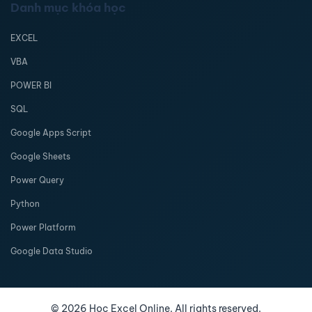
Danh mục khóa học
EXCEL
VBA
POWER BI
SQL
Google Apps Script
Google Sheets
Power Query
Python
Power Platform
Google Data Studio
©
2026
Học Excel Online. All rights reserved.