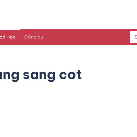
oá Học
Công cụ
ang sang cot