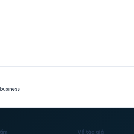
business
hẩm
Về tác giả