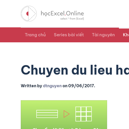
Trang chủ
Series bài viết
Tài nguyên
Kh
Chuyen du lieu h
Written by
dtnguyen
on
09/06/2017
.