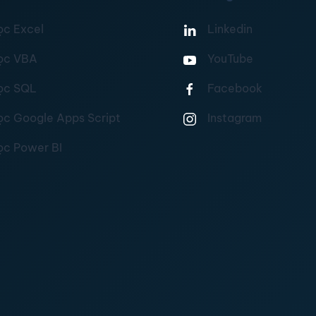
ọc Excel
Linkedin
ọc VBA
YouTube
ọc SQL
Facebook
ọc Google Apps Script
Instagram
ọc Power BI