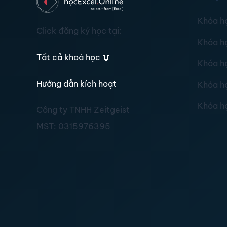
Khóa h
Click đăng ký học tại:
Khóa h
Tất cả khoá học
📖
Khóa h
Hướng dẫn kích hoạt
Khóa h
Khóa h
Công ty TNHH Zeitgeist
MST:
0315976395