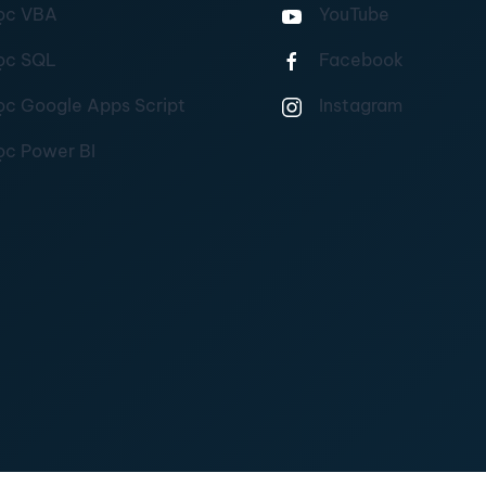
ọc VBA
YouTube
ọc SQL
Facebook
ọc Google Apps Script
Instagram
ọc Power BI