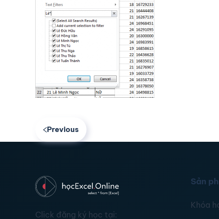
Previous
Sản p
Khóa h
Click đăng ký học tại: