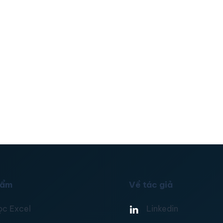
hẩm
Về tác giả
ọc Excel
Linkedin