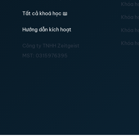
Khóa h
Tất cả khoá học
📖
Khóa h
Hướng dẫn kích hoạt
Khóa h
Khóa h
Công ty TNHH Zeitgeist
MST:
0315976395