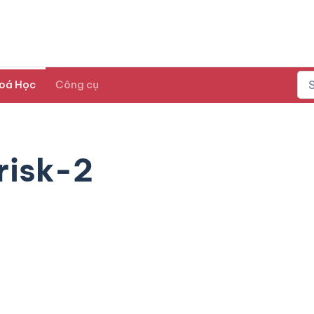
oá Học
Công cụ
risk-2