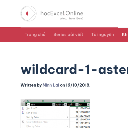
Trang chủ
Series bài viết
Tài nguyên
Kh
wildcard-1-aste
Written by
Minh Lai
on
16/10/2018
.