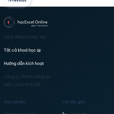
Previous
Click đăng ký học tại:
Tất cả khoá học
📖
Hướng dẫn kích hoạt
Công ty TNHH Zeitgeist
MST:
0315976395
Sản phẩm
Về tác giả