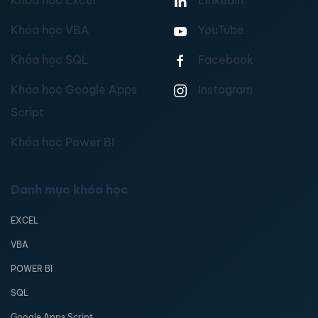
Khóa học Excel
Linkedin
Khóa học VBA
YouTube
Khóa học SQL
Facebook
Khóa học Google Apps
Instagram
Script
Khóa học Power BI
Danh mục khóa học
EXCEL
VBA
POWER BI
SQL
Google Apps Script