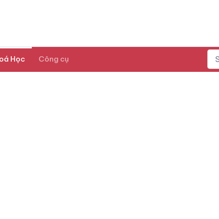
oá Học
Công cụ