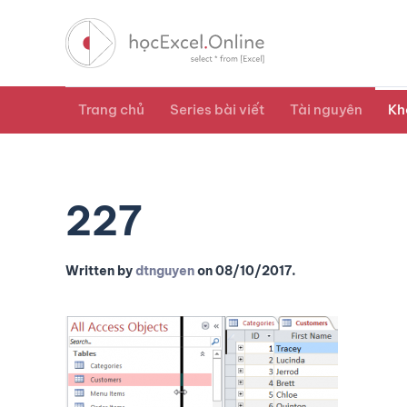
Trang chủ
Series bài viết
Tài nguyên
Kh
227
Written by
dtnguyen
on
08/10/2017
.