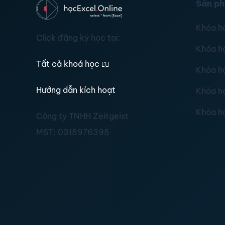
Sản p
Khóa h
Click đăng ký học tại:
Khóa h
Tất cả khoá học
📖
Khóa h
Hướng dẫn kích hoạt
Khóa h
Khóa h
Công ty TNHH Zeitgeist
MST:
0315976395