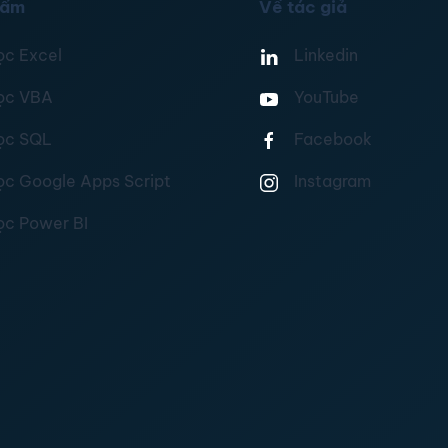
hẩm
Về tác giả
ọc Excel
Linkedin
ọc VBA
YouTube
ọc SQL
Facebook
ọc Google Apps Script
Instagram
ọc Power BI