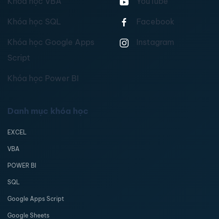
Khóa học VBA
YouTube
Khóa học SQL
Facebook
Khóa học Google Apps
Instagram
Script
Khóa học Power BI
Danh mục khóa học
EXCEL
VBA
POWER BI
SQL
Google Apps Script
Google Sheets