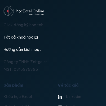
Click đăng ký học tại:
Tất cả khoá học
📖
Hướng dẫn kích hoạt
Công ty TNHH Zeitgeist
MST:
0315976395
Sản phẩm
Về tác giả
Khóa học Excel
Linkedin