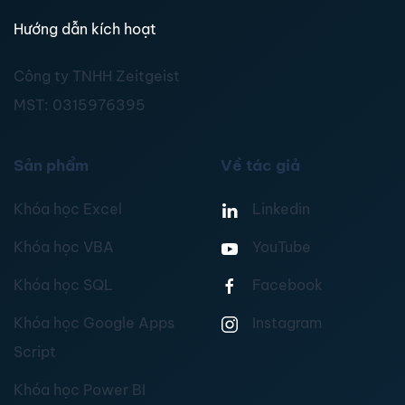
Hướng dẫn kích hoạt
Công ty TNHH Zeitgeist
MST:
0315976395
Sản phẩm
Về tác giả
Khóa học Excel
Linkedin
Khóa học VBA
YouTube
Khóa học SQL
Facebook
Khóa học Google Apps
Instagram
Script
Khóa học Power BI