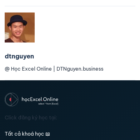
dtnguyen
@ Học Excel Online | DTNguyen.business
Click đăng ký học tại:
Tất cả khoá học
📖