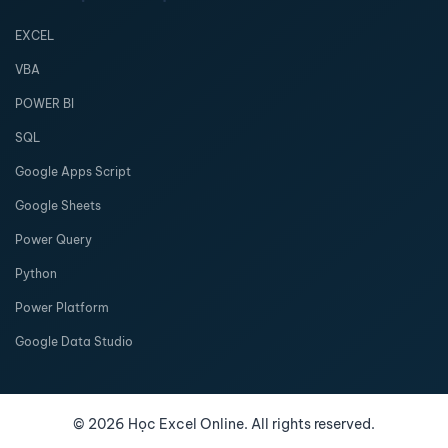
EXCEL
VBA
POWER BI
SQL
Google Apps Script
Google Sheets
Power Query
Python
Power Platform
Google Data Studio
©
2026
Học Excel Online. All rights reserved.