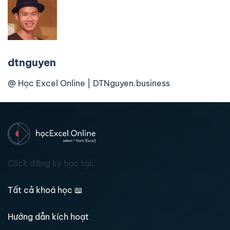
dtnguyen
@ Học Excel Online | DTNguyen.business
Click đăng ký học tại:
Tất cả khoá học
📖
Hướng dẫn kích hoạt