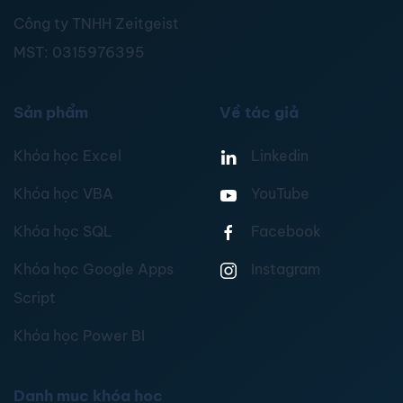
Công ty TNHH Zeitgeist
MST:
0315976395
Sản phẩm
Về tác giả
Khóa học Excel
Linkedin
Khóa học VBA
YouTube
Khóa học SQL
Facebook
Khóa học Google Apps
Instagram
Script
Khóa học Power BI
Danh mục khóa học