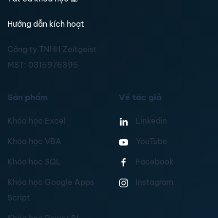
Hướng dẫn kích hoạt
Công ty TNHH Zeitgeist
MST:
0315976395
Sản phẩm
Về tác giả
Khóa học Excel
Linkedin
Khóa học VBA
YouTube
Khóa học SQL
Facebook
Khóa học Google Apps
Instagram
Script