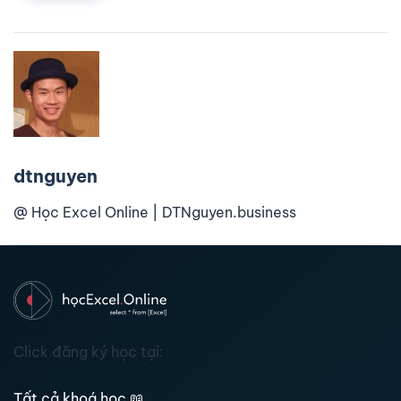
dtnguyen
@ Học Excel Online | DTNguyen.business
Click đăng ký học tại:
Tất cả khoá học
📖