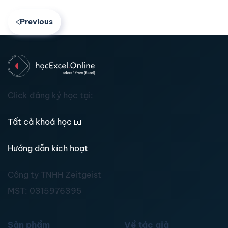
Previous
Click đăng ký học tại:
Tất cả khoá học
📖
Hướng dẫn kích hoạt
Công ty TNHH Zeitgeist
MST:
0315976395
Sản phẩm
Về tác giả