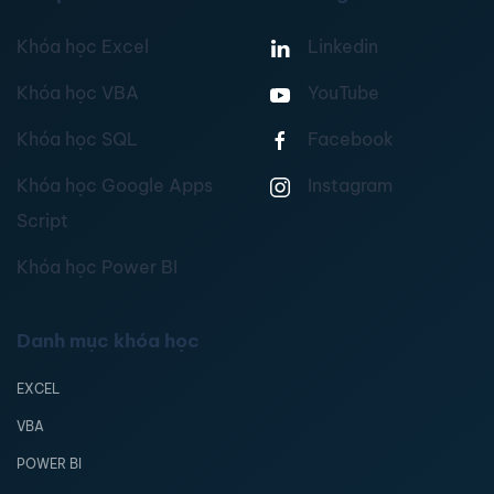
Khóa học Excel
Linkedin
Khóa học VBA
YouTube
Khóa học SQL
Facebook
Khóa học Google Apps
Instagram
Script
Khóa học Power BI
Danh mục khóa học
EXCEL
VBA
POWER BI