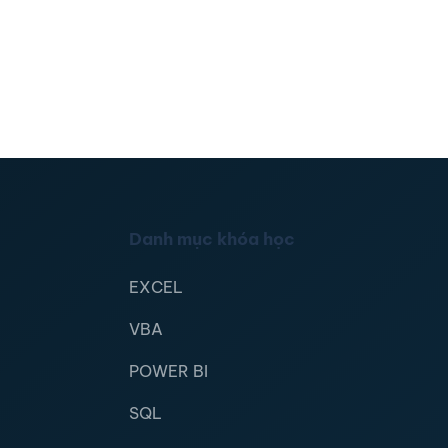
Danh mục khóa học
EXCEL
VBA
POWER BI
SQL