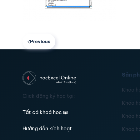
Previous
Sản p
Khóa h
Click đăng ký học tại:
Khóa h
Tất cả khoá học
📖
Khóa h
Hướng dẫn kích hoạt
Khóa h