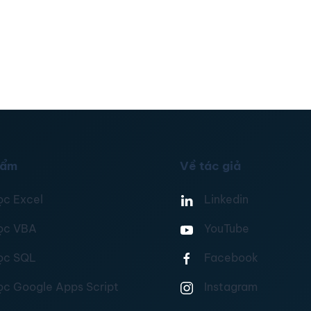
hẩm
Về tác giả
ọc Excel
Linkedin
ọc VBA
YouTube
ọc SQL
Facebook
ọc Google Apps Script
Instagram