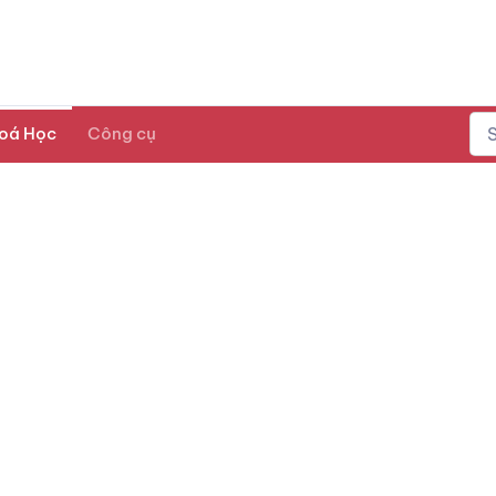
oá Học
Công cụ