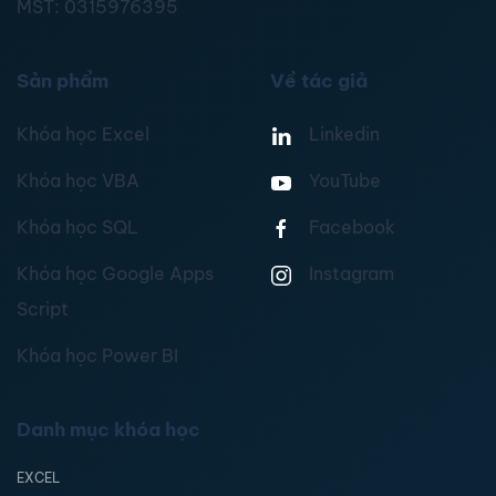
MST:
0315976395
Sản phẩm
Về tác giả
Khóa học Excel
Linkedin
Khóa học VBA
YouTube
Khóa học SQL
Facebook
Khóa học Google Apps
Instagram
Script
Khóa học Power BI
Danh mục khóa học
EXCEL