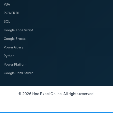
VBA
POWER BI
SQL
Google Apps Script
Google Sheets
Power Query
Python
Power Platform
Google Data Studio
©
2026
Học Excel Online. All rights reserved.