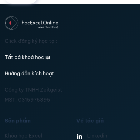
Click đăng ký học tại:
Tất cả khoá học
📖
Hướng dẫn kích hoạt
Công ty TNHH Zeitgeist
MST:
0315976395
Sản phẩm
Về tác giả
Khóa học Excel
Linkedin