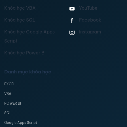
Khóa học VBA
YouTube
Khóa học SQL
Facebook
Khóa học Google Apps
Instagram
Script
Khóa học Power BI
Danh mục khóa học
EXCEL
VBA
POWER BI
SQL
Google Apps Script