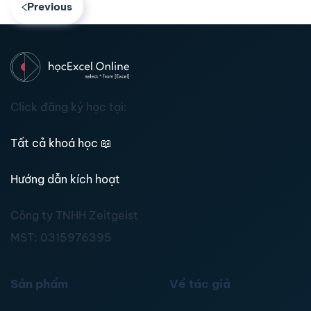
Previous
Click đăng ký học tại:
Tất cả khoá học
📖
Hướng dẫn kích hoạt
Công ty TNHH Zeitgeist
MST:
0315976395
Sản phẩm
Về tác giả