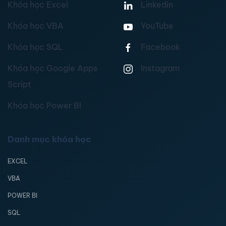
Khóa học Excel
Linkedin
Khóa học VBA
YouTube
Khóa học SQL
Facebook
Khóa học Google Apps
Instagram
Script
Khóa học Power BI
Danh mục khóa học
EXCEL
VBA
POWER BI
SQL