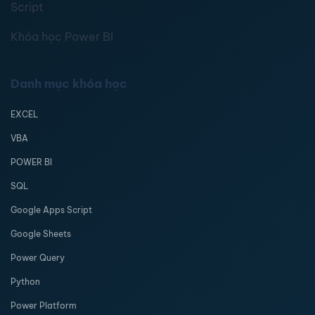
Script
Khóa học Power BI
Danh mục khóa học
EXCEL
VBA
POWER BI
SQL
Google Apps Script
Google Sheets
Power Query
Python
Power Platform