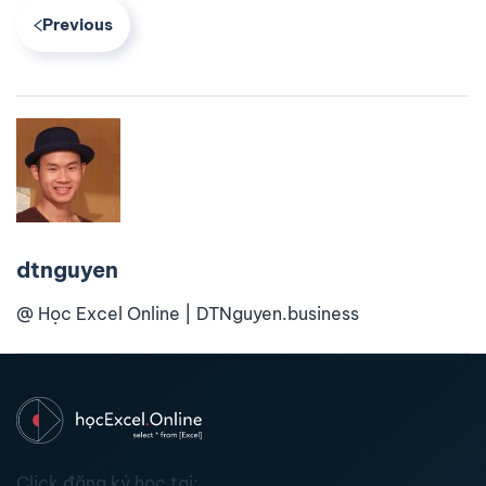
Previous
dtnguyen
@ Học Excel Online | DTNguyen.business
Click đăng ký học tại: