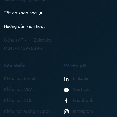
Tất cả khoá học
📖
Hướng dẫn kích hoạt
Công ty TNHH Zeitgeist
MST:
0315976395
Sản phẩm
Về tác giả
Khóa học Excel
Linkedin
Khóa học VBA
YouTube
Khóa học SQL
Facebook
Khóa học Google Apps
Instagram