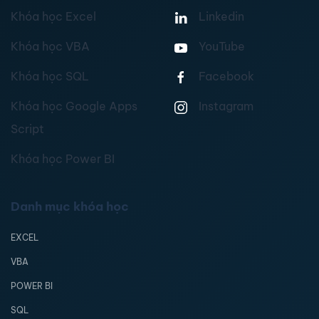
Khóa học Excel
Linkedin
Khóa học VBA
YouTube
Khóa học SQL
Facebook
Khóa học Google Apps
Instagram
Script
Khóa học Power BI
Danh mục khóa học
EXCEL
VBA
POWER BI
SQL