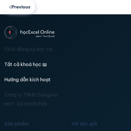
Previous
Click đăng ký học tại:
Tất cả khoá học
📖
Hướng dẫn kích hoạt
Công ty TNHH Zeitgeist
MST:
0315976395
Sản phẩm
Về tác giả